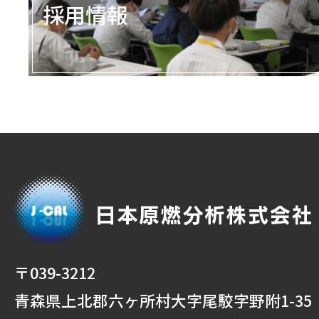
採用情報
HOME
会社概要
企業理念
〒039-3212
青森県上北郡六ヶ所村大字尾駮字野附1-35